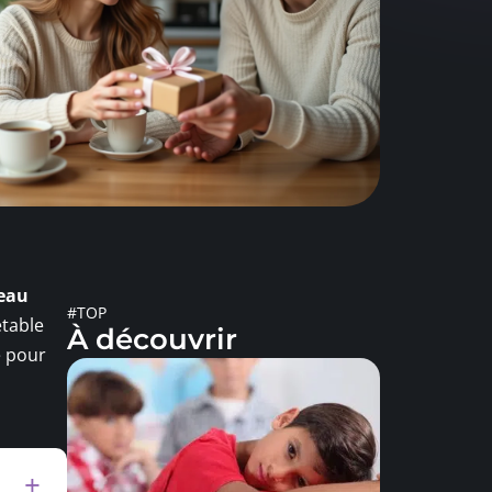
eau
#TOP
etable
À découvrir
e pour