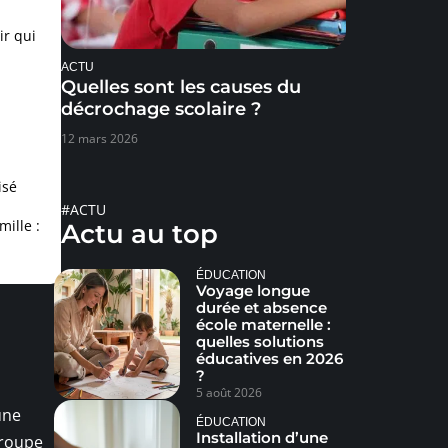
ir qui
ACTU
Quelles sont les causes du
décrochage scolaire ?
12 mars 2026
isé
#ACTU
ille :
Actu au top
ÉDUCATION
Voyage longue
durée et absence
école maternelle :
quelles solutions
éducatives en 2026
?
5 août 2026
une
ÉDUCATION
Installation d’une
groupe