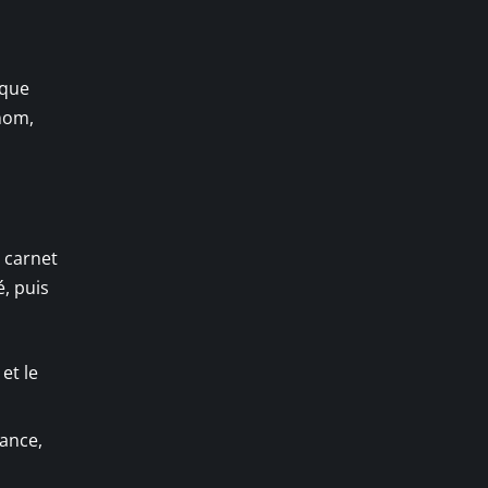
 que
énom,
 carnet
é, puis
et le
sance,