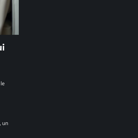
ui
le
, un