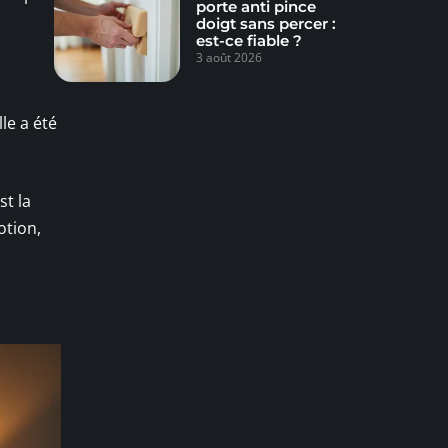
porte anti pince
doigt sans percer :
est-ce fiable ?
3 août 2026
lle a été
est la
otion,