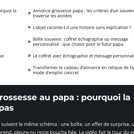
rquoi la
Annonce grossesse papa : les critères d’un souven
traverse les années
L’objet raconte-t-il une histoire sans explication ?
Boîte souvenir, coffret échographie ou message
personnalisé : que choisir pour le futur papa
se
Le coffret avec échographie et message personnal
Transformer le cadeau d’annonce en relique de fam
mode d’emploi concret
ossesse au papa : pourquoi la
 pas
suivent le même schéma : une boîte, un effet de surprise, 
end, pleure ou reste bouche bée. La vidéo fait le tour du 