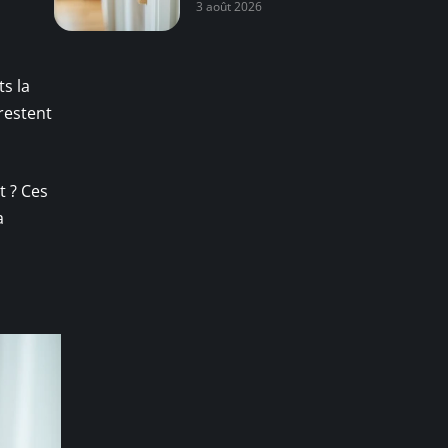
3 août 2026
s la
restent
t ? Ces
a