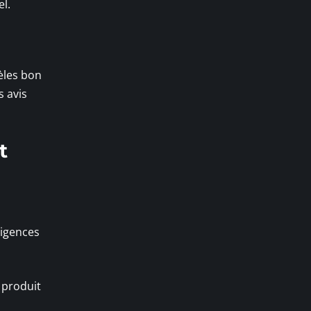
l.
èles bon
s avis
t
xigences
 produit