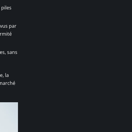
 piles
évus par
ormité
es, sans
, la
 marché