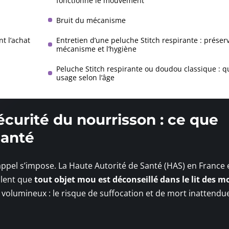
fonctionne le mouvement
Bruit du mécanisme
t l’achat
Entretien d’une peluche Stitch respirante : préserv
mécanisme et l’hygiène
Peluche Stitch respirante ou doudou classique : q
usage selon l’âge
écurité du nourrisson : ce que
santé
appel s’impose. La Haute Autorité de Santé (HAS) en France 
llent que
tout objet mou est déconseillé dans le lit des m
u volumineux : le risque de suffocation et de mort inattendu