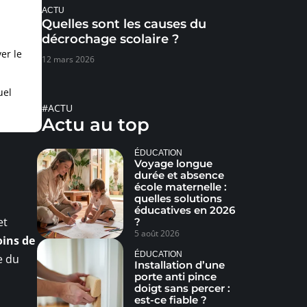
ACTU
Quelles sont les causes du
décrochage scolaire ?
er le
12 mars 2026
uel
#ACTU
Actu au top
ÉDUCATION
Voyage longue
durée et absence
école maternelle :
quelles solutions
éducatives en 2026
et
?
5 août 2026
oins de
ÉDUCATION
e du
Installation d’une
porte anti pince
doigt sans percer :
est-ce fiable ?