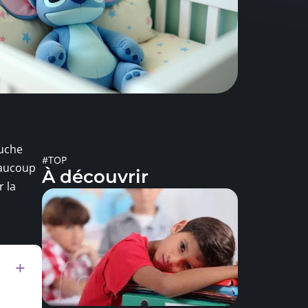
luche
#TOP
eaucoup
À découvrir
 la