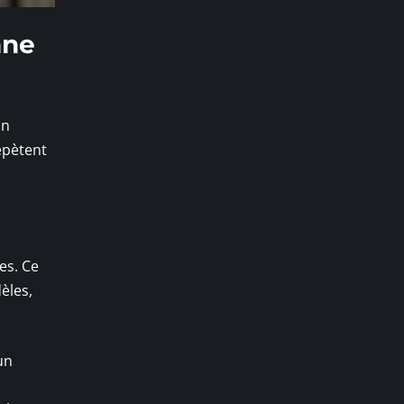
nne
un
épètent
es. Ce
èles,
un