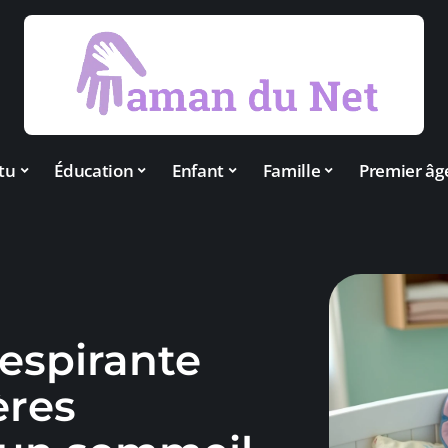
tu
Éducation
Enfant
Famille
Premier âg
respirante
ères