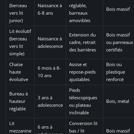
(berceau
Naissance à
réglable,
Bois massif
vers lit
6-8 ans
barreaux
junior)
amovibles
Lit évolutif
Extension du
Bois massif
(berceau
Naissance à
cadre, retrait
ou panneaux
vers lit
adolescence
des barrières
certifiés
simple)
Chaise
Assise et
Bois ou
6 mois à 8-
haute
repose-pieds
plastique
10 ans
évolutive
ajustables
renforcé
Pieds
Bureau à
3 ans à
télescopiques
hauteur
Bois, métal
adolescence
ou plateau
réglable
inclinable
Lit
Conversion lit
6 ans à
mezzanine
bas / lit
Bois massif