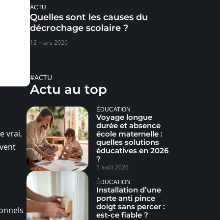
ACTU
Quelles sont les causes du
décrochage scolaire ?
12 mars 2026
#ACTU
Actu au top
ÉDUCATION
Voyage longue
durée et absence
e vrai,
école maternelle :
quelles solutions
uvent
éducatives en 2026
?
5 août 2026
ÉDUCATION
Installation d’une
porte anti pince
doigt sans percer :
ionnels
est-ce fiable ?