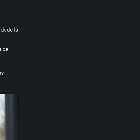
ck de la
u de
ste