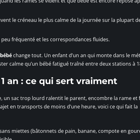
 quand les rames se vident et que bébé est encore reposé ap
vent le créneau le plus calme de la journée sur la plupart d
 peu fréquenté et les correspondances fluides.
 bébé
change tout. Un enfant d’un an qui monte dans le mét
ster calme qu’un bébé fatigué traîné entre deux stations à 1
1 an : ce qui sert vraiment
, un sac trop lourd ralentit le parent, encombre la rame et f
rajet en transports de moins d’une heure, voici ce qui fait la
 sans miettes (bâtonnets de pain, banane, compote en gourd
sible.