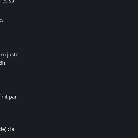
rès sa
es
ro juste
8h.
init par
e) : la