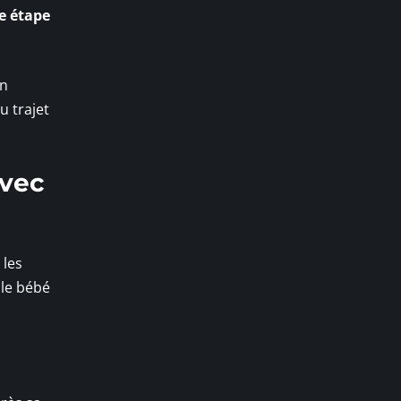
e étape
un
u trajet
avec
 les
 le bébé