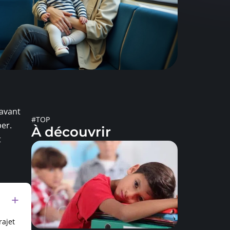
 avant
#TOP
per.
À découvrir
t
rajet