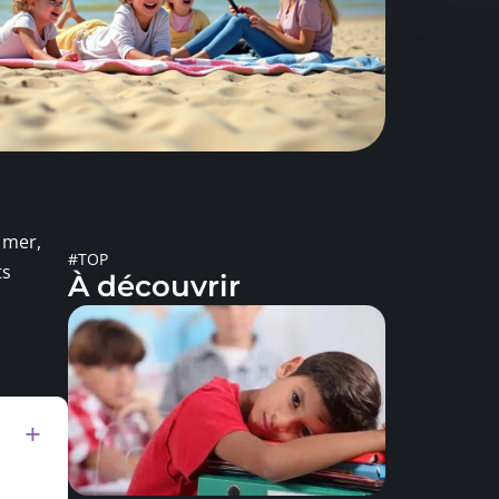
e mer,
#TOP
ts
À découvrir
s