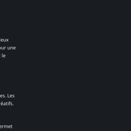
deux
pour une
 le
es. Les
éatifs.
permet