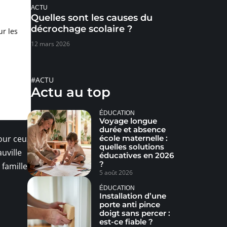
ACTU
Quelles sont les causes du
décrochage scolaire ?
ur les
12 mars 2026
#ACTU
Actu au top
ÉDUCATION
Voyage longue
durée et absence
our ceux
école maternelle :
quelles solutions
uville
éducatives en 2026
?
famille.
5 août 2026
ÉDUCATION
Installation d’une
porte anti pince
doigt sans percer :
est-ce fiable ?