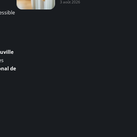
3 août 2026
essible
uville
es
onal de