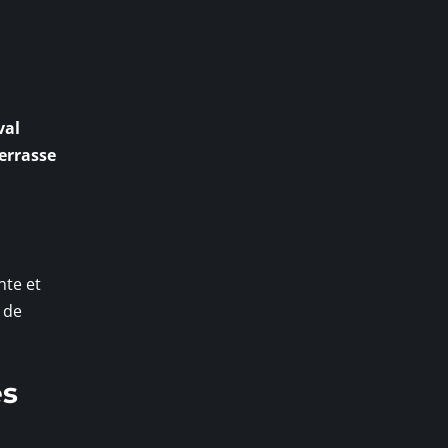
val
errasse
nte et
 de
es