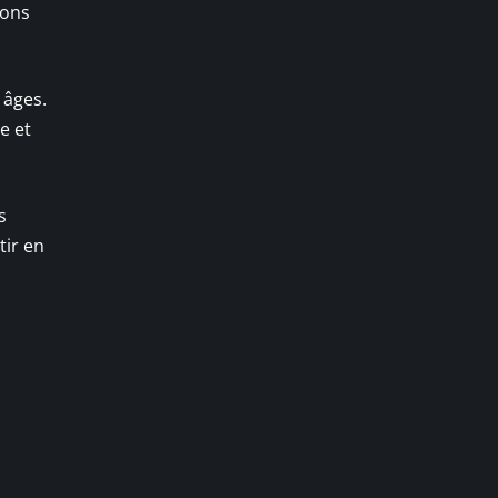
ions
 âges.
e et
s
tir en