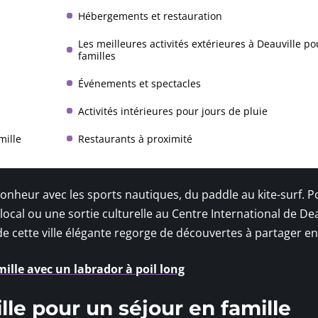
Hébergements et restauration
Les meilleures activités extérieures à Deauville po
familles
Événements et spectacles
Activités intérieures pour jours de pluie
mille
Restaurants à proximité
onheur avec les sports nautiques, du paddle au kite-surf. P
local ou une sortie culturelle au Centre International de Dea
e cette ville élégante regorge de découvertes à partager en 
amille avec un labrador à poil long
lle pour un séjour en famille