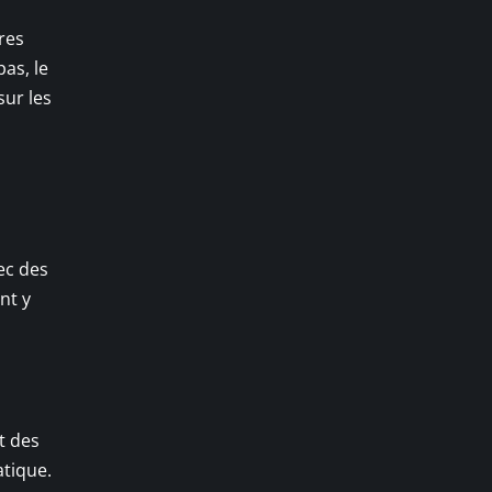
res
pas, le
ur les
ec des
nt y
t des
atique.